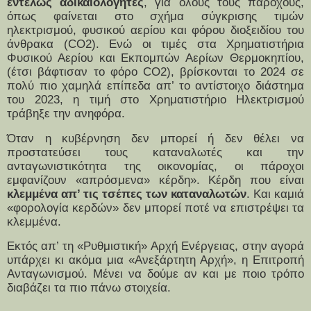
εντελώς αδικαιολόγητες
, για όλους τους παρόχους,
όπως φαίνεται στο σχήμα σύγκρισης τιμών
ηλεκτρισμού, φυσικού αερίου και φόρου διοξειδίου του
άνθρακα (
CO
2). Ενώ οι τιμές στα Χρηματιστήρια
Φυσικού Αερίου και Εκπομπών Αερίων Θερμοκηπίου,
(έτσι βάφτισαν το φόρο
CO
2), βρίσκονται το 2024 σε
πολύ πιο χαμηλά επίπεδα απ’ το αντίστοιχο διάστημα
του 2023, η τιμή στο Χρηματιστήριο Ηλεκτρισμού
τράβηξε την ανηφόρα.
Όταν η κυβέρνηση δεν μπορεί ή δεν θέλει να
προστατεύσει τους καταναλωτές και την
ανταγωνιστικότητα της οικονομίας, οι πάροχοι
εμφανίζουν «απρόσμενα» κέρδη». Κέρδη που είναι
κλεμμένα απ’ τις τσέπες των καταναλωτών
. Και καμιά
«φορολογία κερδών» δεν μπορεί ποτέ να επιστρέψει τα
κλεμμένα.
Εκτός απ’ τη «Ρυθμιστική» Αρχή Ενέργειας, στην αγορά
υπάρχει κι ακόμα μια «Ανεξάρτητη Αρχή», η Επιτροπή
Ανταγωνισμού. Μένει να δούμε αν και με ποιο τρόπο
διαβάζει τα πιο πάνω στοιχεία.