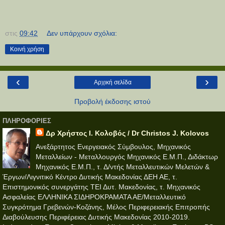
στις
09:42
Δεν υπάρχουν σχόλια:
Κοινή χρήση
‹
›
Αρχική σελίδα
Προβολή έκδοσης ιστού
ΠΛΗΡΟΦΟΡΊΕΣ
Δρ Χρήστος Ι. Κολοβός / Dr Christos J. Kolovos
Ανεξάρτητος Ενεργειακός Σύμβουλος, Μηχανικός
Μεταλλείων - Μεταλλουργός Μηχανικός Ε.Μ.Π., Διδάκτωρ
Μηχανικός Ε.Μ.Π., τ. Δ/ντής Μεταλλευτικών Μελετών &
Έργων/Λιγνιτικό Κέντρο Δυτικής Μακεδονίας ΔΕΗ ΑΕ, τ.
Επιστημονικός συνεργάτης ΤΕΙ Δυτ. Μακεδονίας, τ. Μηχανικός
Ασφαλείας ΕΛΛΗΝΙΚΑ ΣΙΔΗΡΟΚΡΑΜΑΤΑ ΑΕ/Μεταλλευτικό
Συγκρότημα Γρεβενών-Κοζάνης, Μέλος Περιφερειακής Επιτροπής
Διαβούλευσης Περιφέρειας Δυτικής Μακεδονίας 2010-2019.