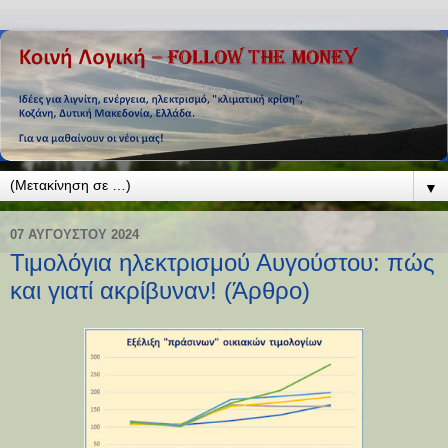
▼
07 ΑΥΓΟΎΣΤΟΥ 2024
Τιμολόγια ηλεκτρισμού Αυγούστου: πώς
και γιατί ακρίβυναν! (Άρθρο)